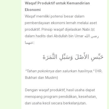
Waqaf Produktif untuk Kemandirian
Ekonomi
Waqaf memiliki potensi besar dalam
pemberdayaan ekonomi lemah melalui aset
produktif. Prinsip waqaf dijelaskan Nabi ﷺ
dalam hadits dari Abdullah bin Umar رضي الله
عنهما:
حَبِّسِ الأَصْلَ وَسَبِّلِ الثَّمَرَةَ
“Tahan pokoknya dan salurkan hasilnya.”
(HR.
Bukhari dan Muslim)
Dengan waqaf produktif, hasil usaha dapat
menopang program pendidikan, kesehatan,
dan usaha kecil secara berkelanjutan.