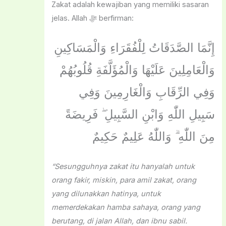
Zakat adalah kewajiban yang memiliki sasaran
jelas. Allah ﷻ berfirman:
إِنَّمَا الصَّدَقَاتُ لِلْفُقَرَاءِ وَالْمَسَاكِينِ
وَالْعَامِلِينَ عَلَيْهَا وَالْمُؤَلَّفَةِ قُلُوبُهُمْ
وَفِي الرِّقَابِ وَالْغَارِمِينَ وَفِي
سَبِيلِ اللّٰهِ وَابْنِ السَّبِيلِ ۖ فَرِيضَةً
مِنَ اللّٰهِ ۗ وَاللّٰهُ عَلِيمٌ حَكِيمٌ
“Sesungguhnya zakat itu hanyalah untuk
orang fakir, miskin, para amil zakat, orang
yang dilunakkan hatinya, untuk
memerdekakan hamba sahaya, orang yang
berutang, di jalan Allah, dan ibnu sabil.