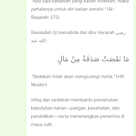
“Apa saja kebaikan yang kalian infakkan, maka
pahalanya untuk diri kalian sendiri.”
(Al-
Baqarah: 272)
Rasulullah ﷺ bersabda dari Abu Hurairah رضي
الله عنه:
مَا نَقَصَتْ صَدَقَةٌ مِنْ مَالٍ
“Sedekah tidak akan mengurangi harta.”
(HR.
Muslim)
Infaq dan sedekah membantu pemenuhan
kebutuhan harian—pangan, kesehatan, dan
pendidikan—serta menenangkan penerima di
masa sulit.