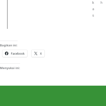
k
h
a
s
Bagikan ini:
Facebook
X
Menyukai ini: