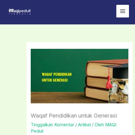
Lewati
ke
konten
Waqaf Pendidikan untuk Generasi
Tinggalkan Komentar
/
Artikel
/ Oleh
MAQI
Peduli