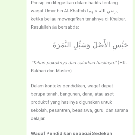
Prinsip ini ditegaskan dalam hadits tentang
waqaf Umar bin Al-Khattab رضي الله عنهما,
ketika beliau mewaqafkan tanahnya di Khaibar.
Rasulullah ﷺ bersabda:
حَبِّسِ الأَصْلَ وَسَبِّلِ الثَّمَرَةَ
“Tahan pokoknya dan salurkan hasilnya.”
(HR.
Bukhari dan Muslim)
Dalam konteks pendidikan, waqaf dapat
berupa tanah, bangunan, dana, atau aset
produktif yang hasilnya digunakan untuk
sekolah, pesantren, beasiswa, guru, dan sarana
belajar.
Waqaf Pendidikan sebagai Sedekah