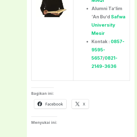
MAQI
Alumni Ta’lim
‘An Bu’d
Safwa
University
Mesir
Kontak :
0857-
9595-
5657
/
0821-
2149-3636
Bagikan ini:
Facebook
X
Menyukai ini: