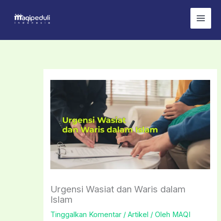
Lewati
ke
konten
Urgensi Wasiat dan Waris dalam
Islam
Tinggalkan Komentar
/
Artikel
/ Oleh
MAQI