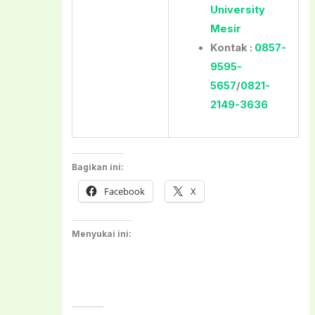
University
Mesir
Kontak :
0857-
9595-
5657
/
0821-
2149-3636
Bagikan ini:
Facebook
X
Menyukai ini: