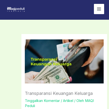
Lewati
ke
konten
Transparansi Keuangan Keluarga
Tinggalkan Komentar
/
Artikel
/ Oleh
MAQI
Peduli