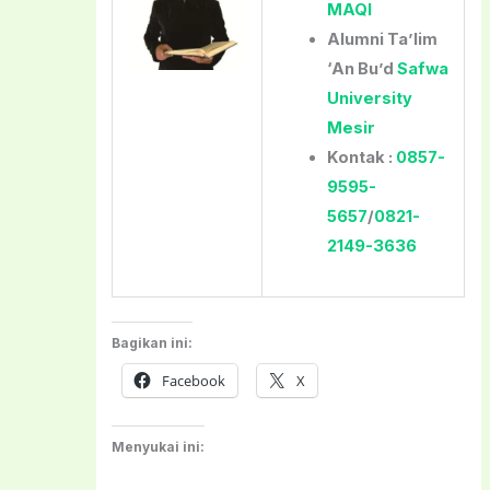
MAQI
Alumni Ta’lim
‘An Bu’d
Safwa
University
Mesir
Kontak :
0857-
9595-
5657
/
0821-
2149-3636
Bagikan ini:
Facebook
X
Menyukai ini: