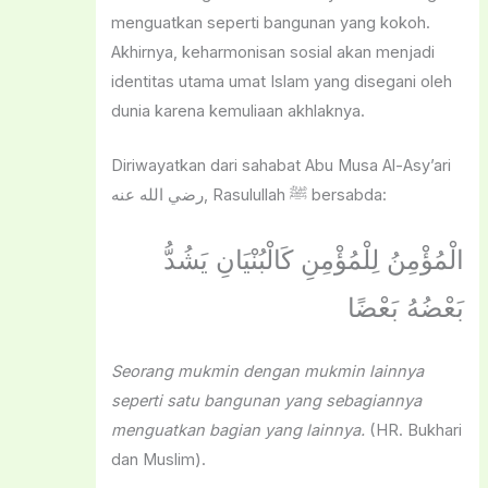
menguatkan seperti bangunan yang kokoh.
Akhirnya, keharmonisan sosial akan menjadi
identitas utama umat Islam yang disegani oleh
dunia karena kemuliaan akhlaknya.
Diriwayatkan dari sahabat Abu Musa Al-Asy’ari
رضي الله عنه, Rasulullah ﷺ bersabda:
الْمُؤْمِنُ لِلْمُؤْمِنِ كَالْبُنْيَانِ يَشُدُّ
بَعْضُهُ بَعْضًا
Seorang mukmin dengan mukmin lainnya
seperti satu bangunan yang sebagiannya
menguatkan bagian yang lainnya.
(HR. Bukhari
dan Muslim).