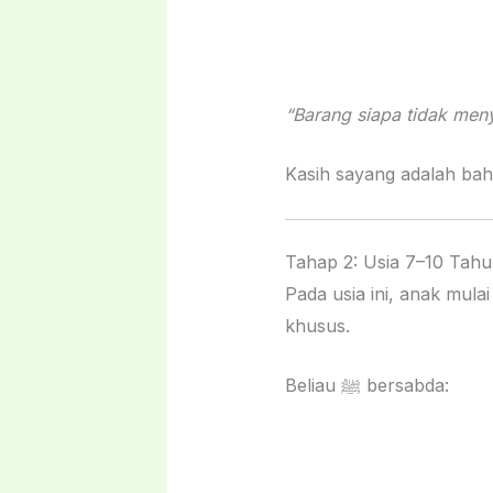
“Barang siapa tidak meny
Kasih sayang adalah baha
Tahap 2: Usia 7–10 Tah
Pada usia ini, anak mulai mamp
khusus.
Beliau ﷺ bersabda: