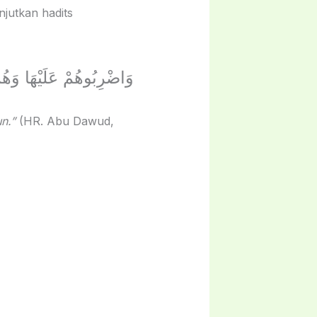
َيْهَا وَهُمْ أَبْنَاءُ عَشْرٍ
n.”
(HR. Abu Dawud,