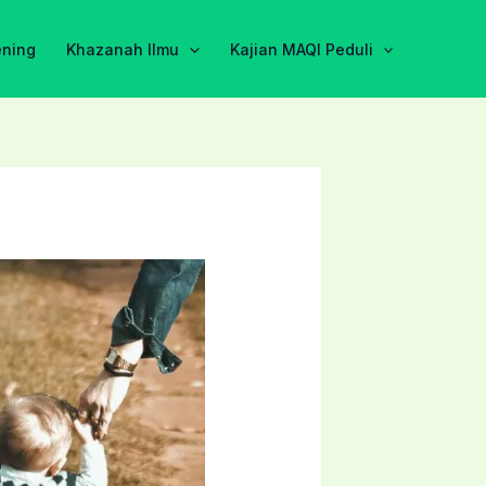
ening
Khazanah Ilmu
Kajian MAQI Peduli