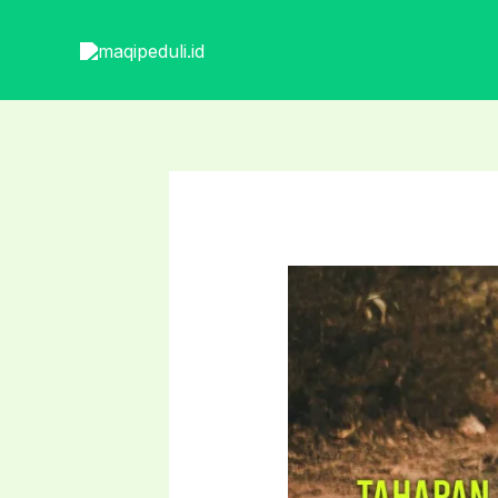
Lewati
ke
konten