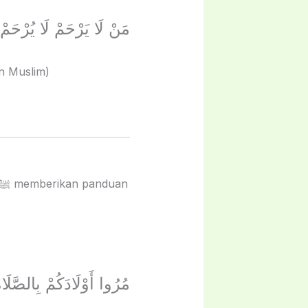
مَنْ لَا يَرْحَمْ لَا يُرْحَمْ
n Muslim)
وَهُمْ أَبْنَاءُ سَبْعِ سِنِينَ