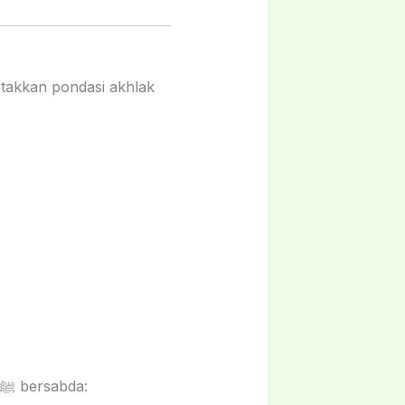
etakkan pondasi akhlak
Rasulullah ﷺ memperlihatkan kasih sayang yang lembut kepada anak-anak. Beliau ﷺ bersabda: