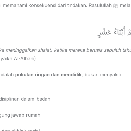
hami konsekuensi dari tindakan. Rasulullah ﷺ melanjutkan hadits
وَاضْرِبُوهُمْ عَل
ka meninggalkan shalat) ketika mereka berusia sepuluh tahu
yaikh Al-Albani)
 adalah
pukulan ringan dan mendidik
, bukan menyakiti.
siplinan dalam ibadah
gung jawab rumah
 dan akhlak sosial