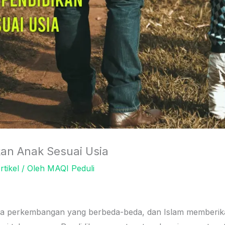
an Anak Sesuai Usia
rtikel
/ Oleh
MAQI Peduli
asa perkembangan yang berbeda-beda, dan Islam memberik