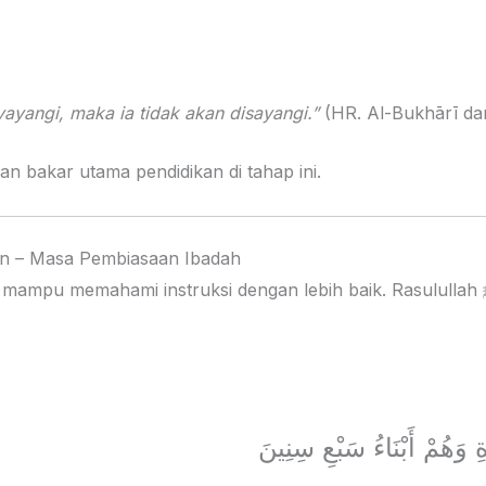
ayangi, maka ia tidak akan disayangi.”
(HR. Al-Bukhārī da
n bakar utama pendidikan di tahap ini.
un – Masa Pembiasaan Ibadah
u memahami instruksi dengan lebih baik. Rasulullah ﷺ memberikan panduan
مُرُوا أَوْلَادَكُمْ بِالصَّلَاةِ 