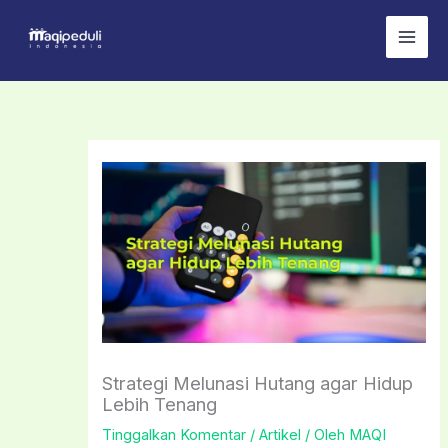
Lewati
ke
konten
Strategi Melunasi Hutang agar Hidup
Lebih Tenang
Tinggalkan Komentar
/
Artikel
/ Oleh
MAQI