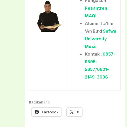
Pengasuh
Pesantren
MAQI
Alumni Ta’lim
‘An Bu’d
Safwa
University
Mesir
Kontak :
0857-
9595-
5657
/
0821-
2149-3636
Bagikan ini:
Facebook
X