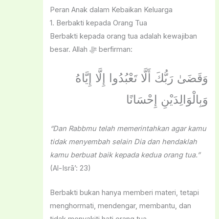
Peran Anak dalam Kebaikan Keluarga
1. Berbakti kepada Orang Tua
Berbakti kepada orang tua adalah kewajiban
besar. Allah ﷻ berfirman:
وَقَضَىٰ رَبُّكَ أَلَّا تَعْبُدُوا إِلَّا إِيَّاهُ
وَبِالْوَالِدَيْنِ إِحْسَانًا
“Dan Rabbmu telah memerintahkan agar kamu
tidak menyembah selain Dia dan hendaklah
kamu berbuat baik kepada kedua orang tua.”
(Al-Isrā’: 23)
Berbakti bukan hanya memberi materi, tetapi
menghormati, mendengar, membantu, dan
tidak menyakiti hati orang tua.