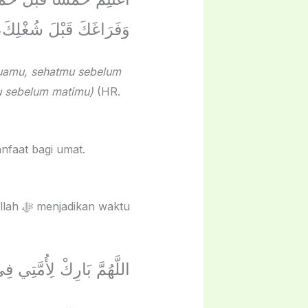
وَفَرَاغَكَ قَبْلَ شُغْلِكَ، 
tuamu, sehatmu sebelum
u sebelum matimu)
(HR.
nfaat bagi umat.
waktu
اللَّهُمَّ بَارِكْ لِأُمَّتِي ف