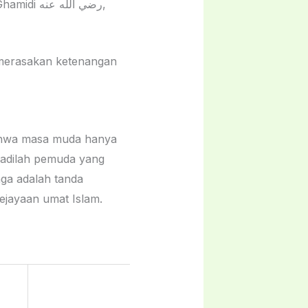
رضي الله ,
 merasakan ketenangan
ahwa masa muda hanya
aga adalah tanda
jayaan umat Islam.