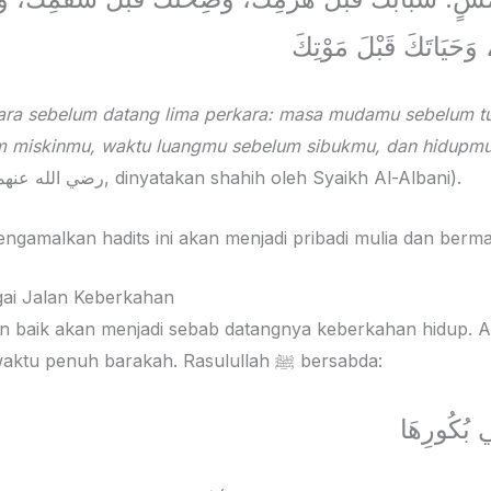
وَحَيَاتَكَ قَبْلَ مَوْتِكَ
kara sebelum datang lima perkara: masa mudamu sebelum 
m miskinmu, waktu luangmu sebelum sibukmu, dan hidupm
Hakim dari Ibnu Abbas رضي الله عنهما, dinyatakan shahih oleh Syaikh Al-Albani).
malkan hadits ini akan menjadi pribadi mulia dan berma
ai Jalan Keberkahan
k akan menjadi sebab datangnya keberkahan hidup. Allah ﷻ menjadikan 
pagi, misalnya, sebagai waktu penuh barakah. Rasulullah ﷺ bersabda:
ِي بُكُورِهَا