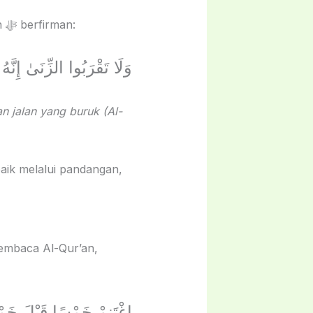
Pemuda yang sibuk dalam kebaikan tidak akan sempat terjerumus dalam dosa. Allah ﷻ berfirman:
وَلَا تَقْرَبُوا الزِّنَىٰ إِنّ
n jalan yang buruk (Al-
 baik melalui pandangan,
embaca Al-Qur’an,
اغْتَنِمْ خَمْسًا قَبْلَ خَ،