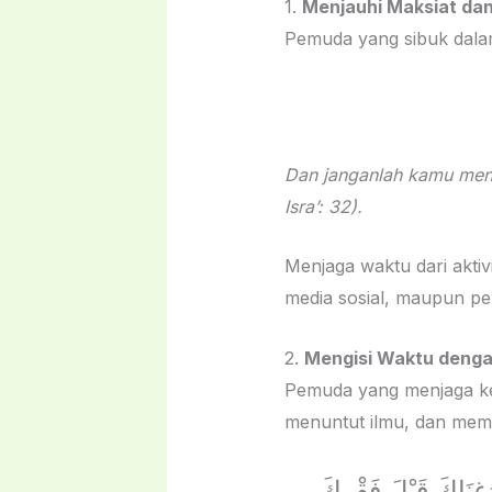
1.
Menjauhi Maksiat da
Dan janganlah kamu mende
Isra’: 32).
Menjaga waktu dari aktivi
media sosial, maupun pe
2.
Mengisi Waktu denga
Pemuda yang menjaga ke
غِنَاكَ قَبْلَ فَقْرِكَ