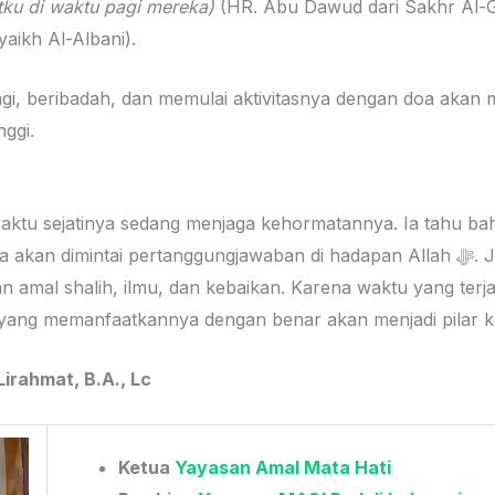
tku di waktu pagi mereka)
(HR. Abu Dawud dari Sakhr Al-Ghamidi عنه
aikh Al-Albani).
i, beribadah, dan memulai aktivitasnya dengan doa akan
nggi.
ktu sejatinya sedang menjaga kehormatannya. Ia tahu b
n dimintai pertanggungjawaban di hadapan Allah ﷻ. Jadilah pemuda yang
 amal shalih, ilmu, dan kebaikan. Karena waktu yang terj
yang memanfaatkannya dengan benar akan menjadi pilar ke
Lirahmat, B.A., Lc
Ketua
Yayasan Amal Mata Hati