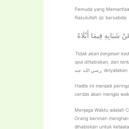
Pemuda yang Memanfaat
Rasulullah ﷺ bersabda:
Tidak akan bergeser ked
apa dihabiskan, dan te
رضي الله عنه, d
Hadits ini menjadi peri
cerdas akan mengisi wak
Menjaga Waktu adalah C
Orang beriman mengharg
dihabiskan untuk ketaat