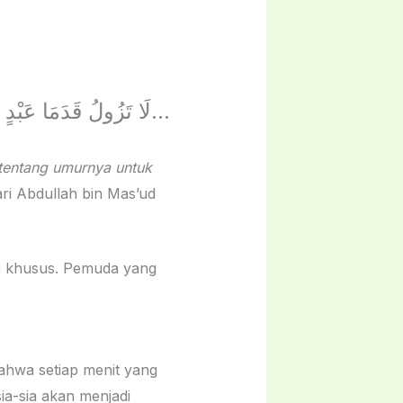
لَا تَزُولُ قَدَمَا عَبْدٍ يَوْمَ الْقِيَامَةِ حَتَّى يُسْأَلَ عَنْ عُمُرِهِ فِيمَا أَفْنَاهُ، وَعَنْ شَبَابِهِ فِيمَا أَبْلَاهُ…
 tentang umurnya untuk
ari Abdullah bin Mas’ud
an khusus. Pemuda yang
ahwa setiap menit yang
a-sia akan menjadi