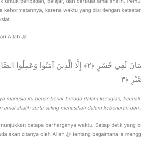
k untuk beribadah, belajar, dan berbuat amal shalih. Pe
a kehormatannya, karena waktu yang diisi dengan ketaat
siat.
Waktu Adalah Amanah dari Allah ﷻ
وَالْعَصْرِ ﴿١﴾ إِنَّ الْإِنسَانَ لَفِي خُسْرٍ ﴿٢﴾ إِلَّا الَّذِينَ آمَنُوا و
 manusia itu benar-benar berada dalam kerugian, kecuali
amal shalih serta saling menasihati dalam kebenaran dan k
enunjukkan betapa berharganya waktu. Setiap detik yang be
kembali, dan setiap pemuda akan ditanya oleh Allah ﷻ t