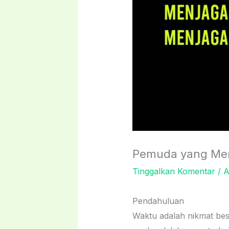
Pemuda yang Men
Tinggalkan Komentar
/
A
Pendahuluan
Waktu adalah nikmat bes