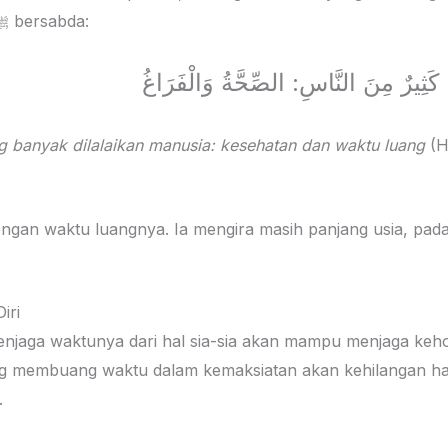
penyesalan. Rasulullah ﷺ bersabda:
 كَثِيرٌ مِنَ النَّاسِ: الصِّحَّةُ وَالْفَرَاغُ
 banyak dilalaikan manusia: kesehatan dan waktu luang
(H
engan waktu luangnya. Ia mengira masih panjang usia, pada
iri
aga waktunya dari hal sia-sia akan mampu menjaga kehor
 membuang waktu dalam kemaksiatan akan kehilangan harg
.