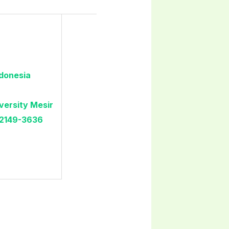
donesia
versity Mesir
2149-3636