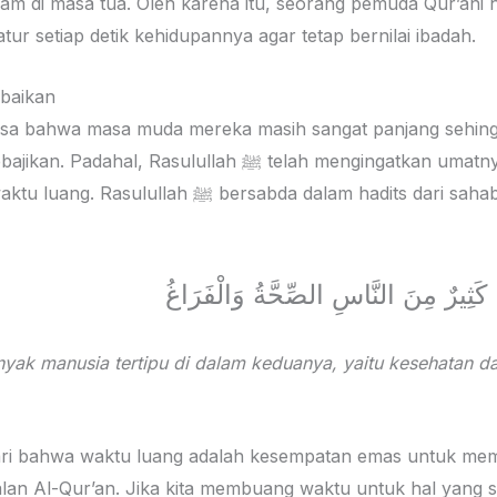
m di masa tua. Oleh karena itu, seorang pemuda Qur’ani h
r setiap detik kehidupannya agar tetap bernilai ibadah.
abaikan
asa bahwa masa muda mereka masih sangat panjang sehing
llah ﷺ telah mengingatkan umatnya agar tidak terlena
bda dalam hadits dari sahabat Ibnu Abbas رضي الله
 كَثِيرٌ مِنَ النَّاسِ الصِّحَّةُ وَالْفَرَاغُ
yak manusia tertipu di dalam keduanya, yaitu kesehatan d
ari bahwa waktu luang adalah kesempatan emas untuk mem
n Al-Qur’an. Jika kita membuang waktu untuk hal yang sia