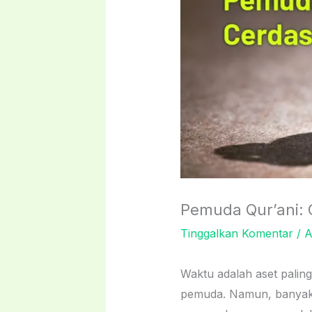
Pemuda Qur’ani:
Tinggalkan Komentar
/
A
Waktu adalah aset paling berharga yang Allah ﷻ beri
pemuda. Namun, banyak 