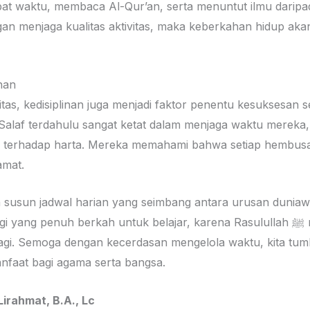
at waktu, membaca Al-Qur’an, serta menuntut ilmu daripa
gan menjaga kualitas aktivitas, maka keberkahan hidup aka
han
tas, kedisiplinan juga menjadi faktor penentu kesuksesan 
Salaf terdahulu sangat ketat dalam menjaga waktu mereka, 
 terhadap harta. Mereka memahami bahwa setiap hembusan
amat.
ta susun jadwal harian yang seimbang antara urusan duniawi
enuh berkah untuk belajar, karena Rasulullah ﷺ mendoakan keberkahan
agi. Semoga dengan kecerdasan mengelola waktu, kita tum
nfaat bagi agama serta bangsa.
Lirahmat, B.A., Lc