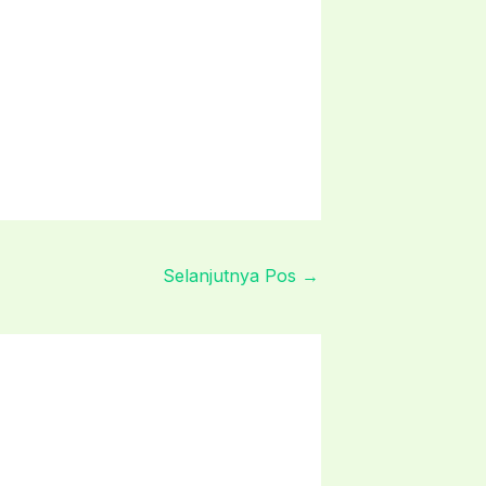
Selanjutnya Pos
→