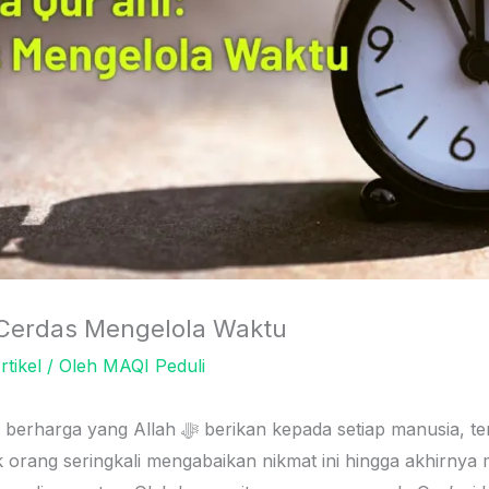
 Cerdas Mengelola Waktu
rtikel
/ Oleh
MAQI Peduli
kan kepada setiap manusia, terutama bagi para
orang seringkali mengabaikan nikmat ini hingga akhirnya