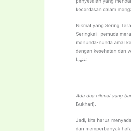
penyesalan yang mendala
kecerdasan dalam mengatu
Nikmat yang Sering Ter
Seringkali, pemuda mer
menunda-nunda amal kebajikan. Padahal, Rasulu
dengan kesehatan dan waktu luang. Rasulullah ﷺ bersa
عنهما:
Ada dua nikmat yang ban
Bukhari).
Jadi, kita harus menyad
dan memperbanyak hafala