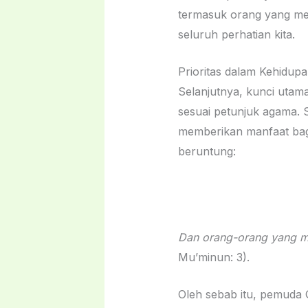
termasuk orang yang mer
seluruh perhatian kita.
Prioritas dalam Kehidu
Selanjutnya, kunci utam
sesuai petunjuk agama. 
memberikan manfaat bagi akhiratnya. Allah ﷻ berfirm
beruntung:
Dan orang-orang yang me
Mu’minun: 3).
Oleh sebab itu, pemuda Q