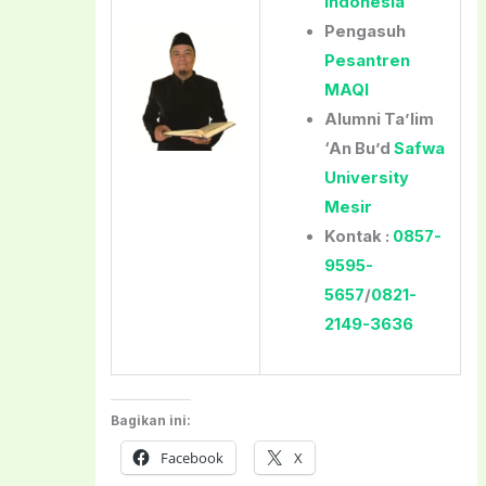
Indonesia
Pengasuh
Pesantren
MAQI
Alumni Ta’lim
‘An Bu’d
Safwa
University
Mesir
Kontak :
0857-
9595-
5657
/
0821-
2149-3636
Bagikan ini:
Facebook
X