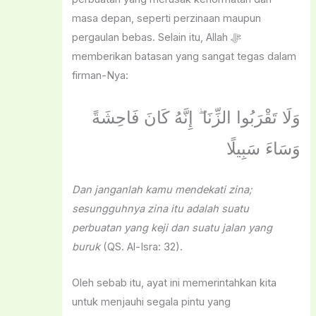
masa depan, seperti perzinaan maupun
pergaulan bebas. Selain itu, Allah ﷻ
memberikan batasan yang sangat tegas dalam
firman-Nya:
وَلَا تَقْرَبُوا الزِّنَا ۖ إِنَّهُ كَانَ فَاحِشَةً
وَسَاءَ سَبِيلًا
Dan janganlah kamu mendekati zina;
sesungguhnya zina itu adalah suatu
perbuatan yang keji dan suatu jalan yang
buruk
(QS. Al-Isra: 32).
Oleh sebab itu, ayat ini memerintahkan kita
untuk menjauhi segala pintu yang