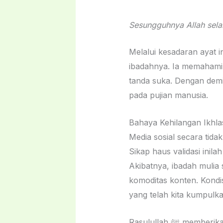
Sesungguhnya Allah sel
Melalui kesadaran ayat i
ibadahnya. Ia memahami bahwa pandangan Allah ﷻ 
tanda suka. Dengan demi
pada pujian manusia.
Bahaya Kehilangan Ikhlas
Media sosial secara tid
Sikap haus validasi ini
Akibatnya, ibadah mulia
komoditas konten. Kondi
yang telah kita kumpulk
Rasulullah ﷺ memberikan peringatan keras mengenai fenomena orang yang beribadah demi popularitas