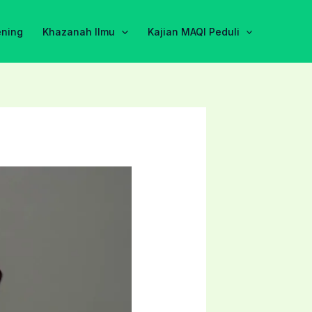
ening
Khazanah Ilmu
Kajian MAQI Peduli