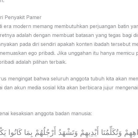
n.
ari Penyakit Pamer
as di era modern memang membutuhkan perjuangan batin yang
retnya adalah dengan membuat batasan yang tegas bagi dir
yakan pada diri sendiri apakah konten ibadah tersebut 
 memuaskan ego pribadi. Jika unggahan itu hanya memicu p
ibadi adalah pilihan terbaik.
harus mengingat bahwa seluruh anggota tubuh kita akan mem
i dan akun media sosial kita akan berbicara jujur mengenai 
 mengenai kesaksian anggota badan manusia:
اهِهِمْ وَتُكَلِّمُنَا أَيْدِيهِمْ وَتَشْهَدُ أَرْجُلُهُمْ بِمَا كَانُوا يَ