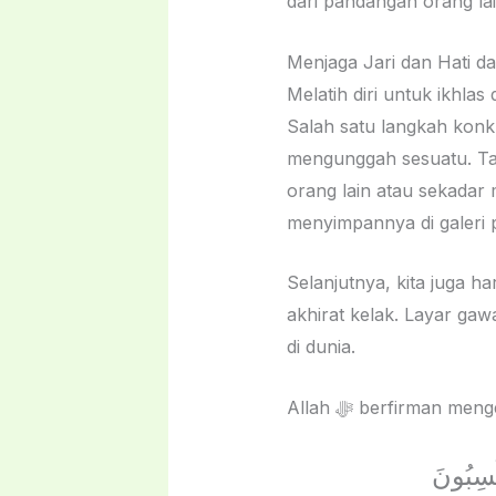
dari pandangan orang lai
Menjaga Jari dan Hati d
Melatih diri untuk ikhl
Salah satu langkah konk
mengunggah sesuatu. Tan
orang lain atau sekadar
menyimpannya di galeri pr
Selanjutnya, kita juga 
akhirat kelak. Layar gawa
di dunia.
Allah ﷻ berfirman
كْسِبُونَ