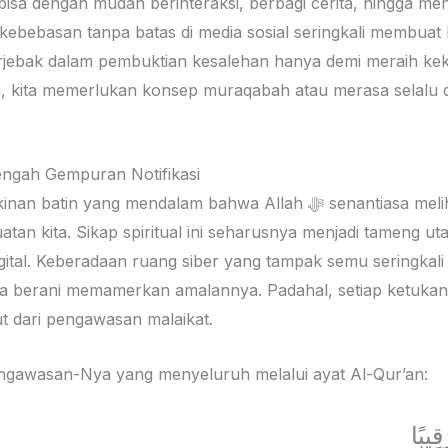
a bisa dengan mudah berinteraksi, berbagi cerita, hingga m
 kebebasan tanpa batas di media sosial seringkali membuat 
erjebak dalam pembuktian kesalehan hanya demi meraih ke
, kita memerlukan konsep muraqabah atau merasa selalu diawas
engah Gempuran Notifikasi
g mendalam bahwa Allah ﷻ senantiasa melihat, mendengar, dan
tan kita. Sikap spiritual ini seharusnya menjadi tameng u
igital. Keberadaan ruang siber yang tampak semu seringkali
a berani memamerkan amalannya. Padahal, setiap ketukan
t dari pengawasan malaikat.
an pengawasan-Nya yang menyeluruh melalui ayat Al-Qur’an:
قِيبًا