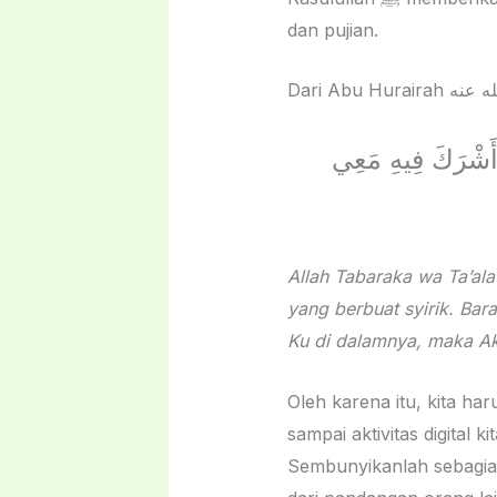
dan pujian.
ا أَشْرَكَ فِيهِ مَعِي
Allah Tabaraka wa Ta’al
yang berbuat syirik. Ba
Ku di dalamnya, maka A
Oleh karena itu, kita ha
sampai aktivitas digital 
Sembunyikanlah sebagian