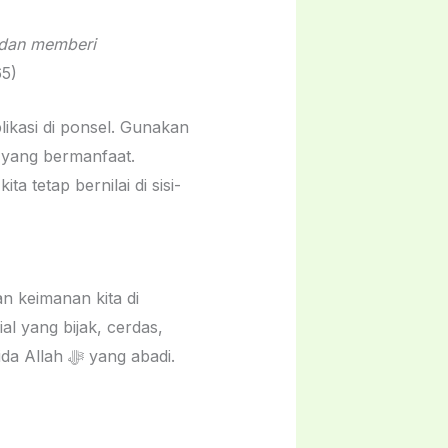
 dan memberi
65)
plikasi di ponsel. Gunakan
 yang bermanfaat.
a tetap bernilai di sisi-
n keimanan kita di
 yang bijak, cerdas,
dan penuh ketulusan. Oleh sebab itu, mari kita bersihkan diri dari riya demi meraih rida Allah ﷻ yang abadi.