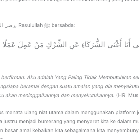
Dari Abu Hurairah رضي الله عنه, Rasulullah ﷺ bersabda:
َالَى أَنَا أَغْنَى الشُّرَكَاءِ عَنِ الشِّرْكِ مَنْ عَمِلَ عَمَلً
a berfirman: Aku adalah Yang Paling Tidak Membutuhkan se
rangsiapa beramal dengan suatu amalan yang dia menyekutu
ku akan meninggalkannya dan menyekutukannya.
(HR. Musl
rus menata ulang niat utama dalam menggunakan platform je
kita justru menjadi bumerang yang menyeret kita ke dalam mur
 besar amal kebaikan kita sebagaimana kita menyembunyika