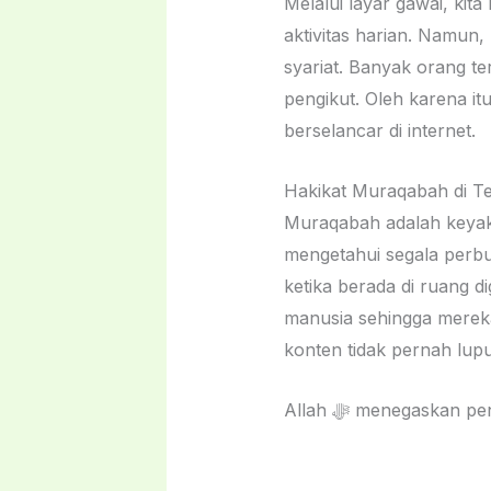
Melalui layar gawai, kit
aktivitas harian. Namun,
syariat. Banyak orang t
pengikut. Oleh karena itu
berselancar di internet.
Hakikat Muraqabah di T
Muraqabah adalah keyakinan batin yan
mengetahui segala perbua
ketika berada di ruang d
manusia sehingga merek
konten tidak pernah lupu
Allah ﷻ menegask