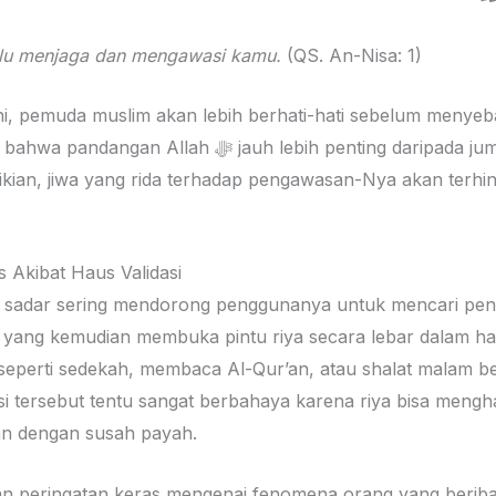
alu menjaga dan mengawasi kamu.
(QS. An-Nisa: 1)
ni, pemuda muslim akan lebih berhati-hati sebelum menyeba
jauh lebih penting daripada jumlah penayangan atau
kian, jiwa yang rida terhadap pengawasan-Nya akan terhin
 Akibat Haus Validasi
ak sadar sering mendorong penggunanya untuk mencari pen
lah yang kemudian membuka pintu riya secara lebar dalam h
 seperti sedekah, membaca Al-Qur’an, atau shalat malam b
si tersebut tentu sangat berbahaya karena riya bisa meng
an dengan susah payah.