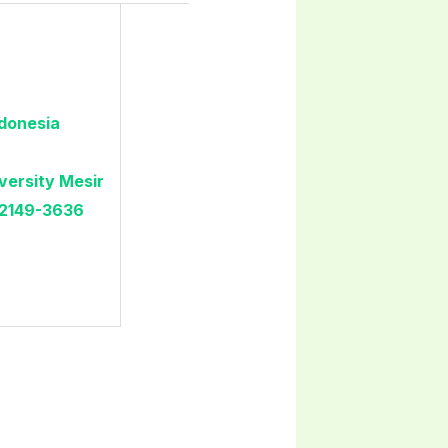
donesia
versity Mesir
2149-3636