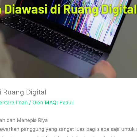
 Ruang Digital
entera Iman
/ Oleh
MAQI Peduli
h dan Menepis Riya
enawarkan panggung yang sangat luas bagi siapa saja untuk 