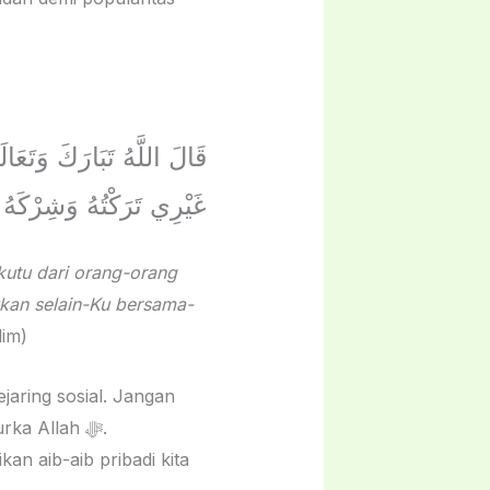
قَالَ اللَّهُ تَبَارَكَ وَتَع
غَيْرِي تَرَكْتُهُ وَشِرْكَهُ
kutu dari orang-orang
kan selain-Ku bersama-
im)
jaring sosial. Jangan
ka Allah ﷻ.
n aib-aib pribadi kita