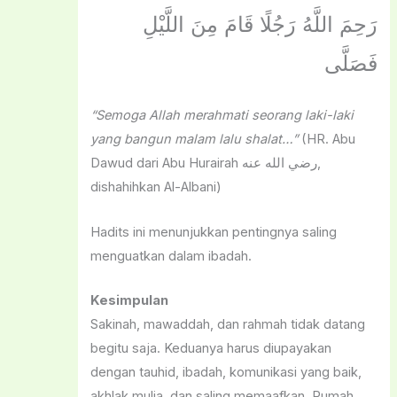
رَحِمَ اللَّهُ رَجُلًا قَامَ مِنَ اللَّيْلِ
فَصَلَّى
“Semoga Allah merahmati seorang laki-laki
yang bangun malam lalu shalat…”
(HR. Abu
Dawud dari Abu Hurairah رضي الله عنه,
dishahihkan Al-Albani)
Hadits ini menunjukkan pentingnya saling
menguatkan dalam ibadah.
Kesimpulan
Sakinah, mawaddah, dan rahmah tidak datang
begitu saja. Keduanya harus diupayakan
dengan tauhid, ibadah, komunikasi yang baik,
akhlak mulia, dan saling memaafkan. Rumah