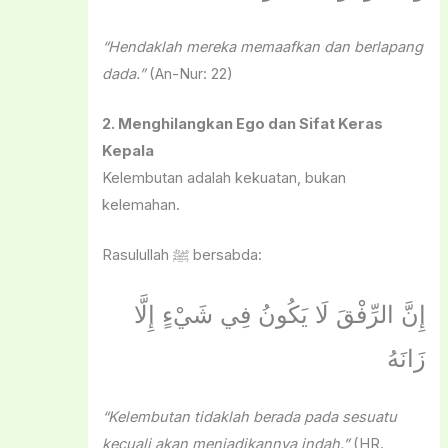
“Hendaklah mereka memaafkan dan berlapang
dada.”
(An-Nur: 22)
2. Menghilangkan Ego dan Sifat Keras
Kepala
Kelembutan adalah kekuatan, bukan
kelemahan.
Rasulullah ﷺ bersabda:
إِنَّ الرِّفْقَ لَا يَكُونُ فِي شَيْءٍ إِلَّا
زَانَهُ
“Kelembutan tidaklah berada pada sesuatu
kecuali akan menjadikannya indah.”
(HR.