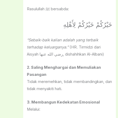
Rasulullah ﷺ bersabda:
خَيْرُكُمْ خَيْرُكُمْ لِأَهْلِهِ
“Sebaik-baik kalian adalah yang terbaik
terhadap keluarganya.”
(HR. Tirmidzi dari
Aisyah رضي الله عنها, dishahihkan Al-Albani)
2. Saling Menghargai dan Memuliakan
Pasangan
Tidak meremehkan, tidak membandingkan, dan
tidak menyakiti hati.
3. Membangun Kedekatan Emosional
Melalui: