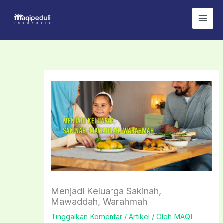
Lewati
ke
konten
Menjadi Keluarga Sakinah,
Mawaddah, Warahmah
Tinggalkan Komentar
/
Artikel
/ Oleh
MAQI