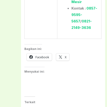
Mesir
Kontak :
0857-
9595-
5657
/
0821-
2149-3636
Bagikan ini:
Facebook
X
Menyukai ini:
Terkait