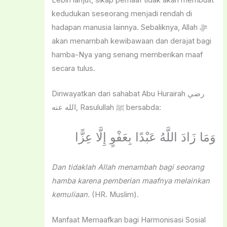
kedudukan seseorang menjadi rendah di
hadapan manusia lainnya. Sebaliknya, Allah ﷻ
akan menambah kewibawaan dan derajat bagi
hamba-Nya yang senang memberikan maaf
secara tulus.
Diriwayatkan dari sahabat Abu Hurairah رضي
الله عنه, Rasulullah ﷺ bersabda:
وَمَا زَادَ اللَّهُ عَبْدًا بِعَفْوٍ إِلَّا عِزًّا
Dan tidaklah Allah menambah bagi seorang
hamba karena pemberian maafnya melainkan
kemuliaan.
(HR. Muslim).
Manfaat Memaafkan bagi Harmonisasi Sosial