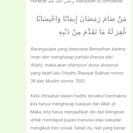
Hurairah رضي الله عنه, Rasulullah ﷺ bersabda:
مَنْ صَامَ رَمَضَانَ إِيمَانًا وَاحْتِسَابًا
غُفِرَ لَهُ مَا تَقَدَّمَ مِنْ ذَنْبِهِ
Barangsiapa yang berpuasa Ramadhan karena
iman dan mengharap pahala (hanya dari
Allah), maka akan diampuni dosa-dosanya
yang telah lalu
(Hadits Riwayat Bukhari nomor
38 dan Muslim nomor 760).
Kata
ihtisaban
dalam hadits tersebut bermakna
kita hanya mengharap balasan dari Allah ﷻ.
Maka, kita harus menjauhkan diri dari keinginan
untuk mendapat pujian manusia atau sekadar
mengikuti tren sosial. Selain itu, niat yang benar