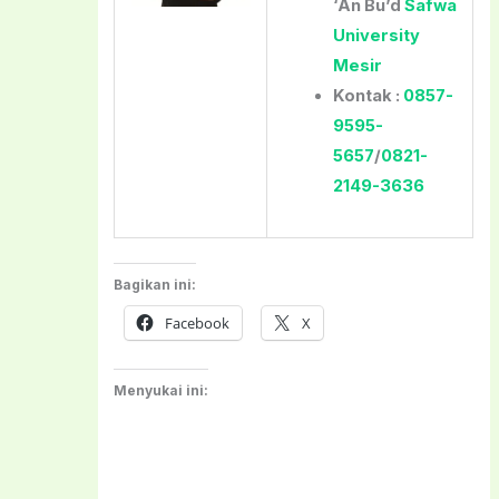
‘An Bu’d
Safwa
University
Mesir
Kontak :
0857-
9595-
5657
/
0821-
2149-3636
Bagikan ini:
Facebook
X
Menyukai ini: