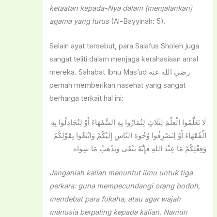
ketaatan kepada-Nya dalam (menjalankan)
agama yang lurus
(Al-Bayyinah: 5).
Selain ayat tersebut, para Salafus Sholeh juga
sangat teliti dalam menjaga kerahasiaan amal
mereka. Sahabat Ibnu Mas’ud رضي الله عنه
pernah memberikan nasehat yang sangat
berharga terkait hal ini:
لَا تَعَلَّمُوا الْعِلْمَ لِثَلَاثٍ لِتُمَارُوا بِهِ السُّفَهَاءَ أَوْ لِتُجَادِلُوا بِهِ
الْفُقَهَاءَ أَوْ لِتَصْرِفُوا وُجُوهَ النَّاسِ إِلَيْكُمْ وَابْتَغُوا بِقَوْلِكُمْ
وَفِعْلِكُمْ مَا عِنْدَ اللهِ فَإِنَّهُ يَبْقَى وَيَذْهَبُ مَا سِواه
Janganlah kalian menuntut ilmu untuk tiga
perkara: guna mempecundangi orang bodoh,
mendebat para fukaha, atau agar wajah
manusia berpaling kepada kalian. Namun