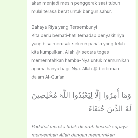
akan menjadi mesin penggerak saat tubuh
mulai terasa berat untuk bangun sahur.
Bahaya Riya yang Tersembunyi
Kita perlu berhati-hati terhadap penyakit riya
yang bisa merusak seluruh pahala yang telah
kita kumpulkan. Allah ﷻ secara tegas
memerintahkan hamba-Nya untuk memurnikan
agama hanya bagi-Nya. Allah ﷻ berfirman
dalam Al-Qur’an:
وَمَا أُمِرُوا إِلَّا لِيَعْبُدُوا اللَّهَ مُخْلِصِينَ
لَهُ الدِّينَ حُنَفَاءَ
Padahal mereka tidak disuruh kecuali supaya
menyembah Allah dengan memurnikan